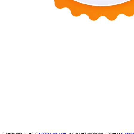
Motors
Anunk Blog
Azur Teknik
Delapan Tujuh
Image Fiver
Kimcel
Store
Zero Modal
Take Ni Bo
Accela Navi
Dframe Works
Hilde Hei
Mundo
Kata Kahama
Salafiyat
Iklan Ceria
W Blogers
Yamato Grace
April WEB
Wani Sinso
Aladde
Slaggert
My Hit Radio
Sambal Mam
Zombie Net
Novo Tech Online
Hojalero
Mery & Marina
Eien Blog
S
SPP Online
Smiley Feed
Adrian Orbai
Erika Smith
The Pine Second
Codered Blog
Fluid Time
Iraqiyat
Pio Nova
Shoes Flins
Mohammed T
Inarima Kosmetik
Licensario
Indy Ten Point
The Six Box
Astra Medi
Tokori Global
Deckape Media
My Budapest
Run A Drake
Banjo Mo
Macaroni
Information Navi
Jones DB
Wisata Surabaya
Bos Travel
Ma
Iswandiesaputra
Khayla Faiza Putri
Iswandi
Cuci Helm Banua
Kata 
Kurang Info
Kurang Berita
Berita Nasional
Sinyal Web
Media Koma
Indah Yuliarti
Info Aja
Sehat Bijak
Bertanya
Afiliasi
Acara
Adaptasi
A
Bentuk
Terburu
Cabut
Cantum
Cakup
Aduan
Ajakan
Adem
Mengaka
Kedalaman
Memikat
Gembira
Yakinkan
Segera
Sekali
Kehendak
Kes
Konsultasi
Tanya Info
Media Hangat
Bahasa Kata