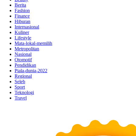
Berita
Fashion
Finance
Hiburan
Internasional
Kuliner
Lifestyle
Mata-lokal-memilih
Metropolitan
Nasional
Otomotif
Pendidikan
Piala-dunia-2022
Regional
Seleb
Sport
Teknologi
Travel