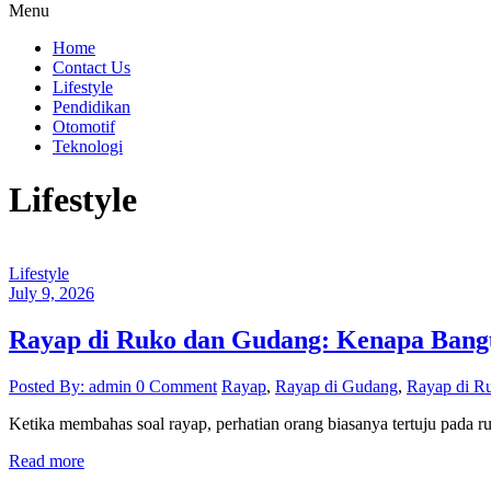
Menu
Mengakar.com
Home
Contact Us
Akar
Lifestyle
Berita
Pendidikan
Nasional
Otomotif
Teknologi
Lifestyle
Lifestyle
July 9, 2026
Rayap di Ruko dan Gudang: Kenapa Bang
Posted By: admin
0 Comment
Rayap
,
Rayap di Gudang
,
Rayap di R
Ketika membahas soal rayap, perhatian orang biasanya tertuju pada ru
Read more