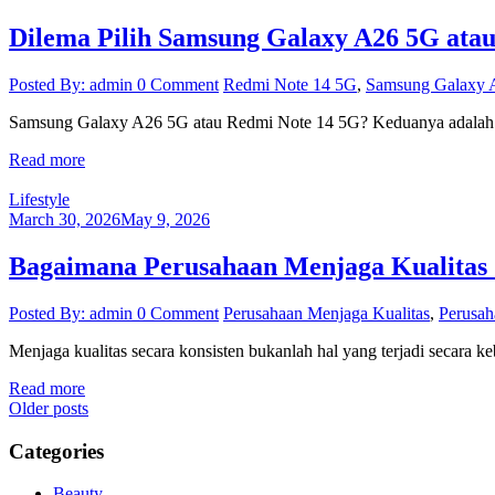
Dilema Pilih Samsung Galaxy A26 5G ata
Posted By: admin
0 Comment
Redmi Note 14 5G
,
Samsung Galaxy 
Samsung Galaxy A26 5G atau Redmi Note 14 5G? Keduanya adalah 
Read more
Lifestyle
March 30, 2026
May 9, 2026
Bagaimana Perusahaan Menjaga Kualitas 
Posted By: admin
0 Comment
Perusahaan Menjaga Kualitas
,
Perusah
Menjaga kualitas secara konsisten bukanlah hal yang terjadi secara k
Read more
Posts
Older posts
navigation
Categories
Beauty