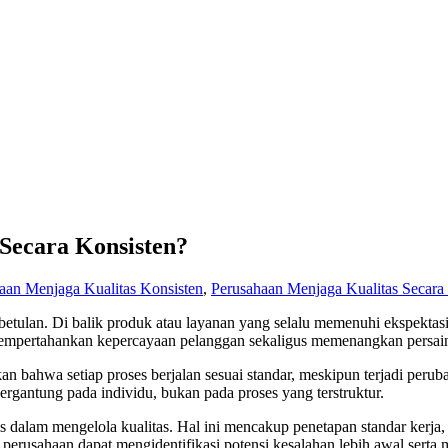
Secara Konsisten?
aan Menjaga Kualitas Konsisten
,
Perusahaan Menjaga Kualitas Secara
ebetulan. Di balik produk atau layanan yang selalu memenuhi ekspektas
 mempertahankan kepercayaan pelanggan sekaligus memenangkan persain
an bahwa setiap proses berjalan sesuai standar, meskipun terjadi peru
bergantung pada individu, bukan pada proses yang terstruktur.
s dalam mengelola kualitas. Hal ini mencakup penetapan standar kerja,
, perusahaan dapat mengidentifikasi potensi kesalahan lebih awal serta