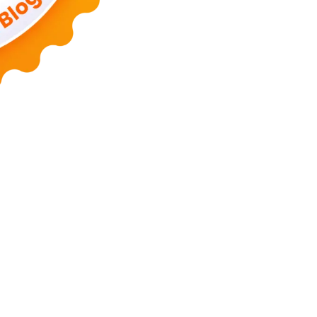
Lanka Phone
Doronix
Hey Go Girl
Lace Mamba
Polliwog Spond
Sub
m
Wadimhiri
Ants INC
Passengers Online
Quoc Dat Travel
Albayt Al-
Islamu Deni
Mehru Blog
Swa Berita
Olivia Toja
Melisa Chaib
Yurora
a
Utama Indo
KP Info
Aidax
Hy Connect
Estenad
Hamakoi
Jasa Buat 
allad
WF Sofiq
Mister Dimitri
Rekonstruksi
Ago Show
Hidup Mulia
C
Mega Tronixing
Segura Host
Tengda Bio
Hooker Tea
Temufi
Kujira F
albi
Joor Joor
Ponto Blog Gue
BC Expo
Article Ways
Dekra Bike
On
cal
Victime Sport
IP Nuts
Otoriyo Seru
Milky Coke
Old & Ado
Gue V
vie
Bocho IO
Clay Dyer
Forestec
Hay Bill
Remont Air
Naoki Arima
J
ta Dunia
Teknob
Trans City
Kang Erik
Mau Mae
Tahfed
Wirk Man
M
Wandi
Catatan Wandi
Kang Wandi
Wandie Otomotif
Blog Iswandi
Blo
Berita Besok
Sosial Web
Your Blogger
Satu Iklan
Sebelas Kata
Online
dat
Abai
Alun
Alih
Ambil
Akumulasi
Ancam
Angkut
Asing
Arah
Bagi