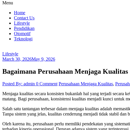
Menu
Mengakar.com
Home
Contact Us
Akar
Lifestyle
Berita
Pendidikan
Nasional
Otomotif
Teknologi
Lifestyle
March 30, 2026
May 9, 2026
Bagaimana Perusahaan Menjaga Kualitas 
Posted By: admin
0 Comment
Perusahaan Menjaga Kualitas
,
Perusah
Menjaga kualitas secara konsisten bukanlah hal yang terjadi secara k
matang. Bagi perusahaan, konsistensi kualitas menjadi kunci untuk
Salah satu tantangan terbesar dalam menjaga kualitas adalah memastik
Tanpa sistem yang jelas, kualitas cenderung menjadi tidak stabil dan 
Oleh karena itu, perusahaan perlu memiliki pendekatan yang sistemati
terhadap kinerja operasional. Dengan adanya sistem yang terintegrasi