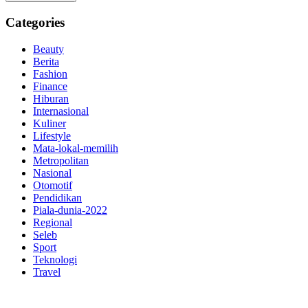
Categories
Beauty
Berita
Fashion
Finance
Hiburan
Internasional
Kuliner
Lifestyle
Mata-lokal-memilih
Metropolitan
Nasional
Otomotif
Pendidikan
Piala-dunia-2022
Regional
Seleb
Sport
Teknologi
Travel