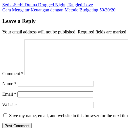
Post
Serba-Serbi Drama Drugged Night, Tangled Love
Cara Mengatur Keuangan dengan Metode Budgeting 50/30/20
navigation
Leave a Reply
Your email address will not be published.
Required fields are marked
Comment
*
Name
*
Email
*
Website
Save my name, email, and website in this browser for the next ti