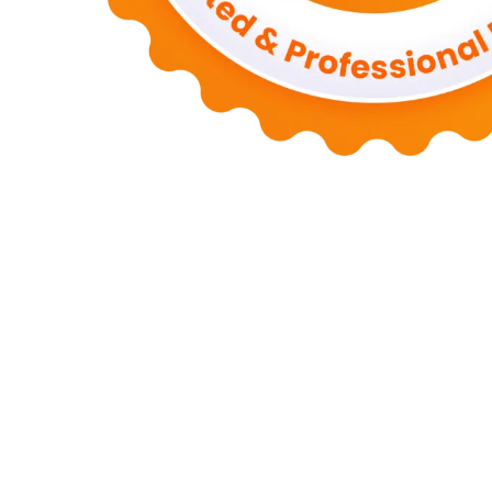
Motors
Anunk Blog
Azur Teknik
Delapan Tujuh
Image Fiver
Kimcel
Store
Zero Modal
Take Ni Bo
Accela Navi
Dframe Works
Hilde Hei
Mundo
Kata Kahama
Salafiyat
Iklan Ceria
W Blogers
Yamato Grace
April WEB
Wani Sinso
Aladde
Slaggert
My Hit Radio
Sambal Mam
Zombie Net
Novo Tech Online
Hojalero
Mery & Marina
Eien Blog
S
SPP Online
Smiley Feed
Adrian Orbai
Erika Smith
The Pine Second
Codered Blog
Fluid Time
Iraqiyat
Pio Nova
Shoes Flins
Mohammed T
Inarima Kosmetik
Licensario
Indy Ten Point
The Six Box
Astra Medi
Tokori Global
Deckape Media
My Budapest
Run A Drake
Banjo Mo
Macaroni
Information Navi
Jones DB
Wisata Surabaya
Bos Travel
Ma
Iswandiesaputra
Khayla Faiza Putri
Iswandi
Cuci Helm Banua
Kata 
Kurang Info
Kurang Berita
Berita Nasional
Sinyal Web
Media Koma
Indah Yuliarti
Info Aja
Sehat Bijak
Bertanya
Afiliasi
Acara
Adaptasi
A